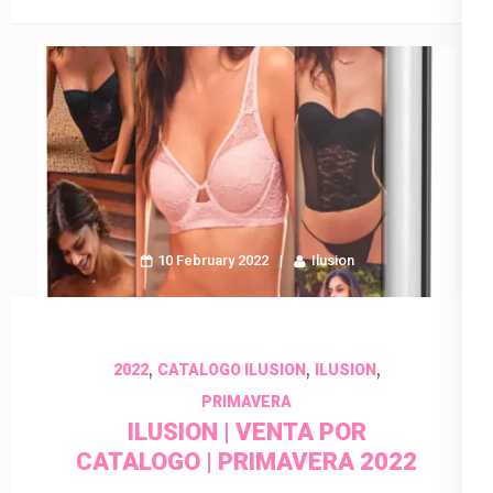
10 February 2022
Ilusion
,
,
,
2022
CATALOGO ILUSION
ILUSION
PRIMAVERA
ILUSION | VENTA POR
CATALOGO | PRIMAVERA 2022