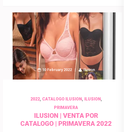
10 February 2022
Ilusion
,
,
,
2022
CATALOGO ILUSION
ILUSION
PRIMAVERA
ILUSION | VENTA POR
CATALOGO | PRIMAVERA 2022