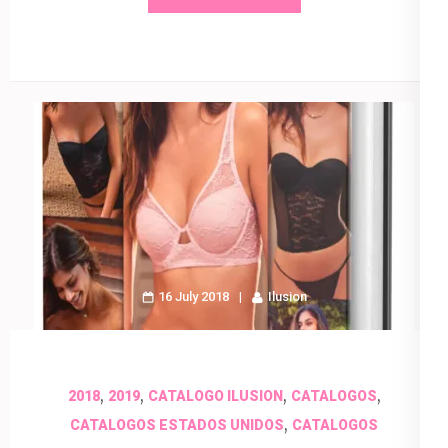
16 July 2018
Ilusion
,
,
,
,
2018
2019
CATALOGO ILUSION
CATALOGOS
,
CATALOGOS ESTADOS UNIDOS
CATALOGOS