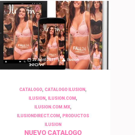
22 April 2017
Ilusion
,
,
CATALOGO
CATALOGO ILUSION
,
,
ILUSION
ILUSION.COM
,
ILUSION.COM.MX
,
ILUSIONDIRECT.COM
PRODUCTOS
ILUSION
NUEVO CATALOGO