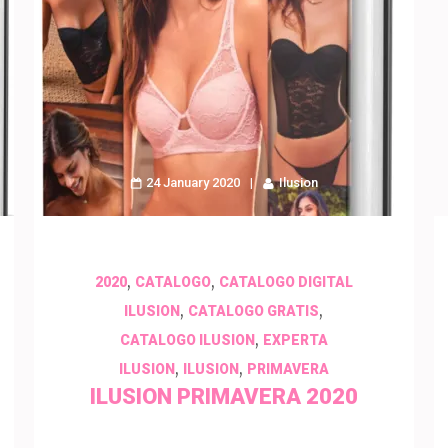
24 January 2020
Ilusion
,
,
2020
CATALOGO
CATALOGO DIGITAL
,
,
ILUSION
CATALOGO GRATIS
,
CATALOGO ILUSION
EXPERTA
,
,
ILUSION
ILUSION
PRIMAVERA
ILUSION PRIMAVERA 2020