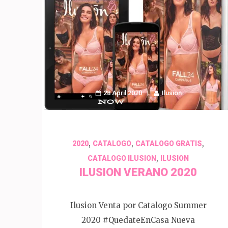
28 April 2020
Ilusion
,
,
,
2020
CATALOGO
CATALOGO GRATIS
,
CATALOGO ILUSION
ILUSION
ILUSION VERANO 2020
Ilusion Venta por Catalogo Summer
2020 #QuedateEnCasa Nueva