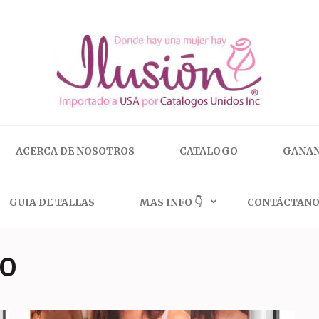
 | 🇺🇸 800.825.9452
ACERCA DE NOSOTROS
CATALOGO
GANAN
GUIA DE TALLAS
MAS INFO 👇
CONTÁCTANO
GO