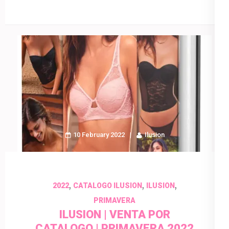
10 February 2022
Ilusion
,
,
,
2022
CATALOGO ILUSION
ILUSION
PRIMAVERA
ILUSION | VENTA POR
CATALOGO | PRIMAVERA 2022