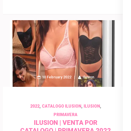
10 February 2022
Ilusion
,
,
,
2022
CATALOGO ILUSION
ILUSION
PRIMAVERA
ILUSION | VENTA POR
CATALOGO | PRIMAVERA 2022