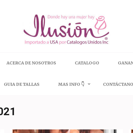
 | 🇺🇸 800.825.9452
ACERCA DE NOSOTROS
CATALOGO
GANAN
GUIA DE TALLAS
MAS INFO 👇
CONTÁCTANO
021