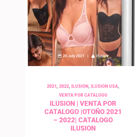
20 July 2021
Ilusion
,
,
,
,
2021
2022
ILUSION
ILUSION USA
VENTA POR CATALOGO
ILUSION | VENTA POR
CATALOGO |OTOÑO 2021
– 2022| CATALOGO
ILUSION