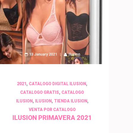
13 January 2021
Ilusion
,
,
2021
CATALOGO DIGITAL ILUSION
,
CATALOGO GRATIS
CATALOGO
,
,
,
ILUSION
ILUSION
TIENDA ILUSION
VENTA POR CATALOGO
ILUSION PRIMAVERA 2021