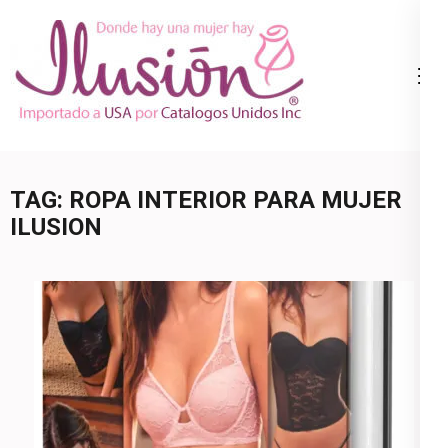
Skip
to
content
Catalogo
Ropa Interior
(Press
Ilusion
por Catalogo |
Enter)
Precios de
Mayoreo | 🇺🇸
TAG:
ROPA INTERIOR PARA MUJER
800.825.9452
ILUSION