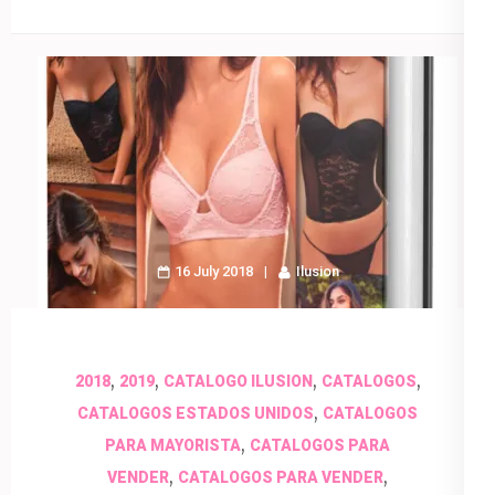
16 July 2018
Ilusion
,
,
,
,
2018
2019
CATALOGO ILUSION
CATALOGOS
,
CATALOGOS ESTADOS UNIDOS
CATALOGOS
,
PARA MAYORISTA
CATALOGOS PARA
,
,
VENDER
CATALOGOS PARA VENDER