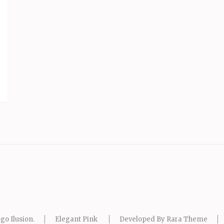
go Ilusion
.
Elegant Pink
Developed By
Rara Theme