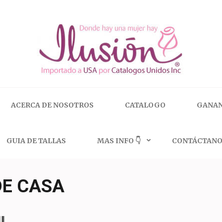
 | 🇺🇸 800.825.9452
ACERCA DE NOSOTROS
CATALOGO
GANAN
GUIA DE TALLAS
MAS INFO 👇
CONTÁCTANO
DE CASA