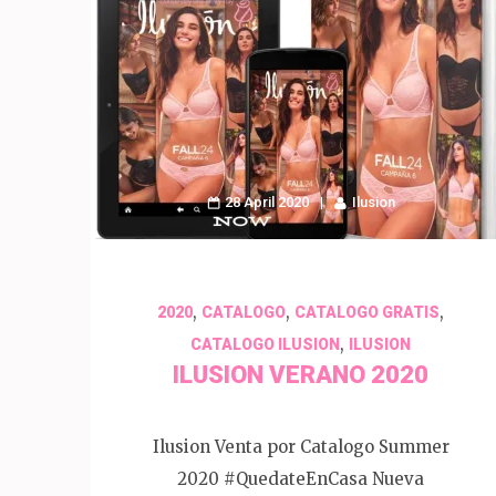
28 April 2020
Ilusion
,
,
,
2020
CATALOGO
CATALOGO GRATIS
,
CATALOGO ILUSION
ILUSION
ILUSION VERANO 2020
Ilusion Venta por Catalogo Summer
2020 #QuedateEnCasa Nueva