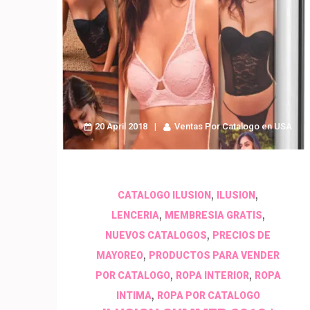
20 April 2018
Ventas Por Catalogo en USA
,
,
CATALOGO ILUSION
ILUSION
,
,
LENCERIA
MEMBRESIA GRATIS
,
NUEVOS CATALOGOS
PRECIOS DE
,
MAYOREO
PRODUCTOS PARA VENDER
,
,
POR CATALOGO
ROPA INTERIOR
ROPA
,
INTIMA
ROPA POR CATALOGO