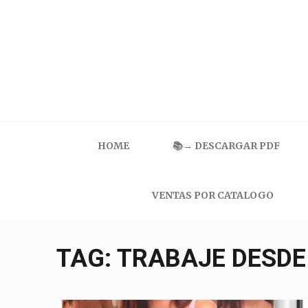
Skip
to
content
(Press
Enter)
Catalogo Ilusion
Ropa Interior por Catalogo | Precios de Mayoreo
HOME
📚→ DESCARGAR PDF
VENTAS POR CATALOGO
TAG:
TRABAJE DESDE