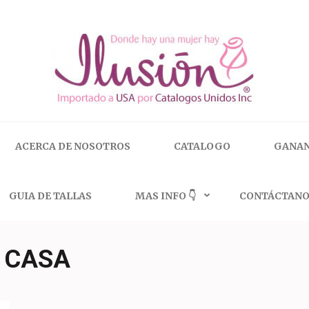
 | 🇺🇸 800.825.9452
ACERCA DE NOSOTROS
CATALOGO
GANAN
GUIA DE TALLAS
MAS INFO 👇
CONTÁCTANO
 CASA