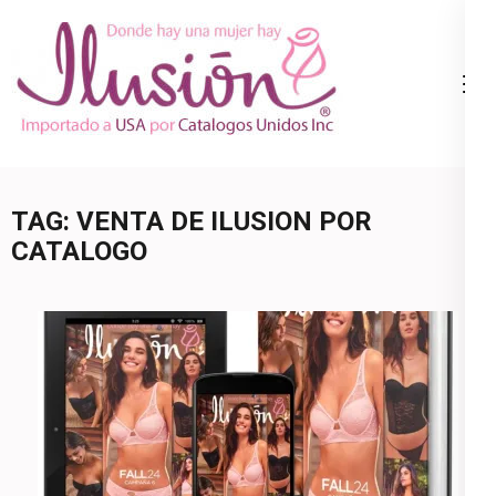
Skip
to
content
Catalogo
Ropa Interior
(Press
Ilusion
por Catalogo |
Enter)
Precios de
Mayoreo | 🇺🇸
TAG:
VENTA DE ILUSION POR
800.825.9452
CATALOGO