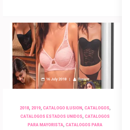
16 July 2018
Ilusion
,
,
,
,
2018
2019
CATALOGO ILUSION
CATALOGOS
,
CATALOGOS ESTADOS UNIDOS
CATALOGOS
,
PARA MAYORISTA
CATALOGOS PARA