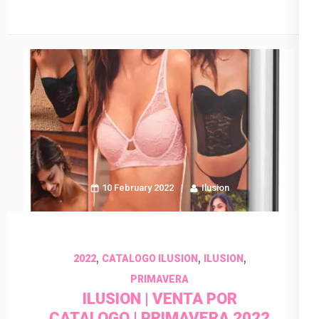
10 February 2022
Ilusion
,
,
,
2022
CATALOGO ILUSION
ILUSION
PRIMAVERA
ILUSION | VENTA POR
CATALOGO | PRIMAVERA 2022