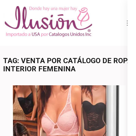
Skip
to
content
Catalogo
Ropa Interior
(Press
Ilusion
por Catalogo |
Enter)
Precios de
Mayoreo | 🇺🇸
TAG:
VENTA POR CATÁLOGO DE ROPA
800.825.9452
INTERIOR FEMENINA