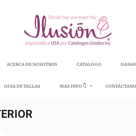
 | 🇺🇸 800.825.9452
ACERCA DE NOSOTROS
CATALOGO
GANAN
GUIA DE TALLAS
MAS INFO 👇
CONTÁCTANO
TERIOR