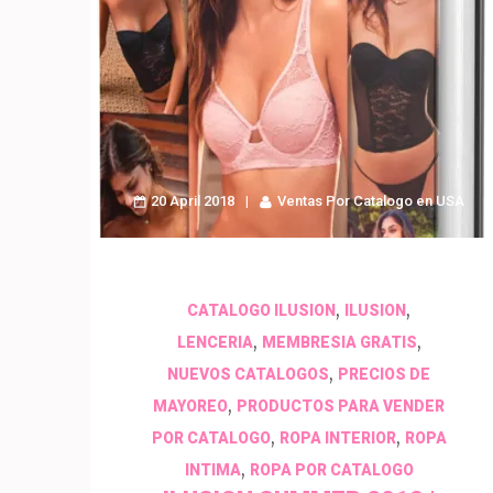
20 April 2018
Ventas Por Catalogo en USA
,
,
CATALOGO ILUSION
ILUSION
,
,
LENCERIA
MEMBRESIA GRATIS
,
NUEVOS CATALOGOS
PRECIOS DE
,
MAYOREO
PRODUCTOS PARA VENDER
,
,
POR CATALOGO
ROPA INTERIOR
ROPA
,
INTIMA
ROPA POR CATALOGO