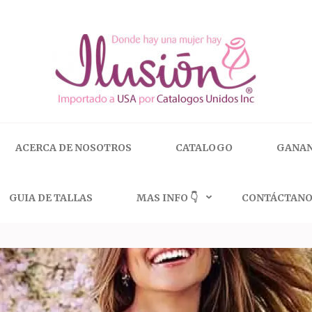
 | 🇺🇸 800.825.9452
ACERCA DE NOSOTROS
CATALOGO
GANAN
GUIA DE TALLAS
MAS INFO 👇
CONTÁCTANO