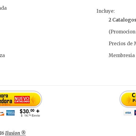
ada
Incluye:
2 Catalogo
(Promocion 
Precios de 
za
Membresia 
016
Ilusion ®