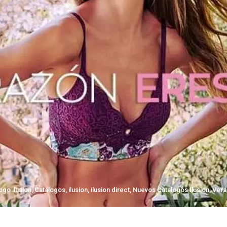
ogo ilusion
,
Catalogos
,
ilusion
,
ilusion direct
,
Nuevos Catalogos Ilusion
,
Vera