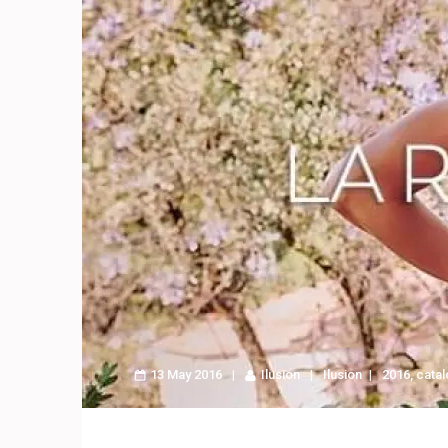
13 May 2016
Ilusion
Ilusion
2016
,
catal