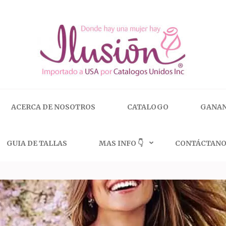
 | 🇺🇸 800.825.9452
ACERCA DE NOSOTROS
CATALOGO
GANAN
GUIA DE TALLAS
MAS INFO 👇
CONTÁCTANO