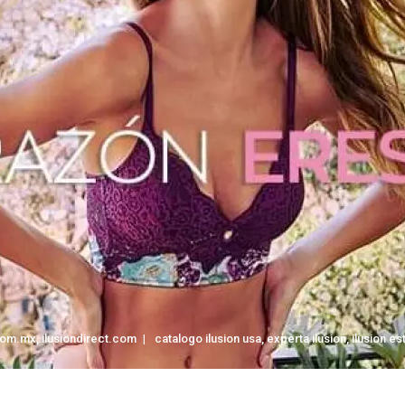
.com.mx
,
ilusiondirect.com
catalogo ilusion usa
,
experta ilusion
,
ilusion e