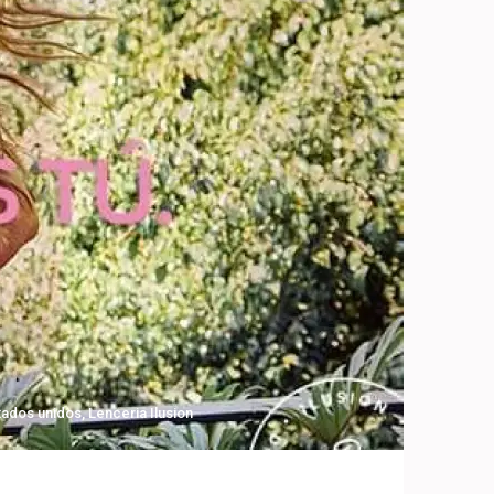
stados unidos
,
Lenceria Ilusion