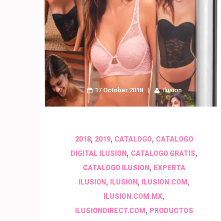
17 October 2018
Ilusion
,
,
,
2018
2019
CATALOGO
CATALOGO
,
,
DIGITAL ILUSION
CATALOGO GRATIS
,
CATALOGO ILUSION
EXPERTA
,
,
,
ILUSION
ILUSION
ILUSION.COM
,
ILUSION.COM.MX
,
ILUSIONDIRECT.COM
PRODUCTOS