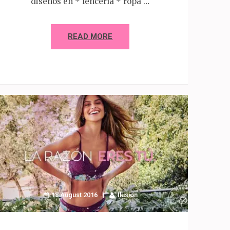
diseños en * lencería * ropa …
READ MORE
18 August 2016
Ilusion