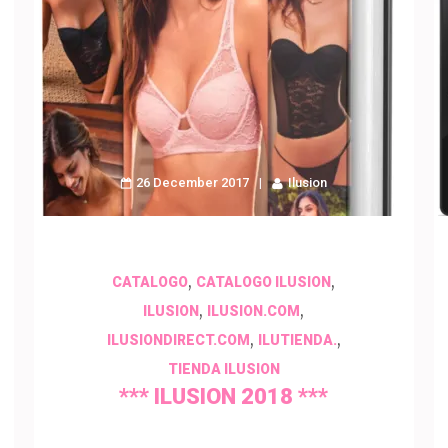
26 December 2017
Ilusion
,
,
CATALOGO
CATALOGO ILUSION
,
,
ILUSION
ILUSION.COM
,
,
ILUSIONDIRECT.COM
ILUTIENDA.
TIENDA ILUSION
*** ILUSION 2018 ***