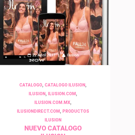
22 April 2017
Ilusion
,
,
CATALOGO
CATALOGO ILUSION
,
,
ILUSION
ILUSION.COM
,
ILUSION.COM.MX
,
ILUSIONDIRECT.COM
PRODUCTOS
ILUSION
NUEVO CATALOGO