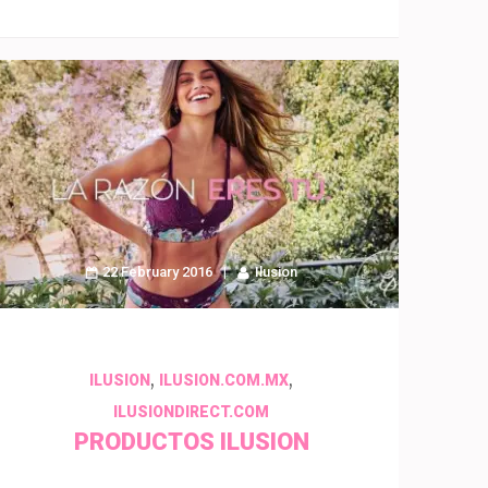
22 February 2016
Ilusion
,
,
ILUSION
ILUSION.COM.MX
ILUSIONDIRECT.COM
PRODUCTOS ILUSION