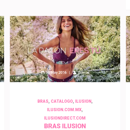
12 May 2016
Ilusion
,
,
,
BRAS
CATALOGO
ILUSION
,
ILUSION.COM.MX
ILUSIONDIRECT.COM
BRAS ILUSION