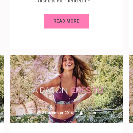
diseños en * lencería * …
READ MORE
2 November 2016
Ilusion