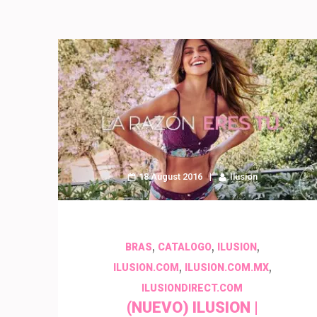
18 August 2016
Ilusion
,
,
,
BRAS
CATALOGO
ILUSION
,
,
ILUSION.COM
ILUSION.COM.MX
ILUSIONDIRECT.COM
(NUEVO) ILUSION |