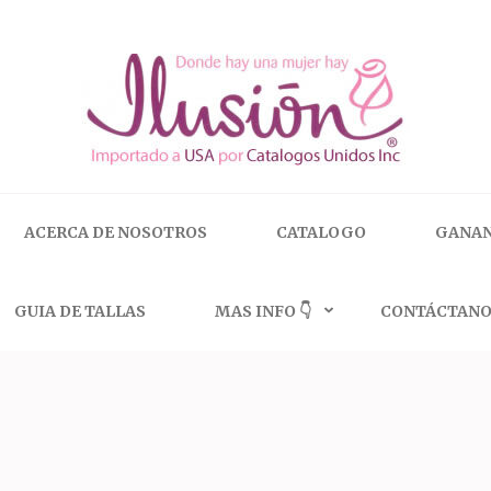
 | 🇺🇸 800.825.9452
ACERCA DE NOSOTROS
CATALOGO
GANAN
GUIA DE TALLAS
MAS INFO 👇
CONTÁCTANO