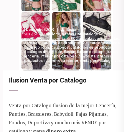
4 December 2019
Ilusion
2019
,
2020
,
Catalogo
,
Ventas Por Catalogo
accesorios
,
almacenes
,
articulos
,
calzado
,
camisetas
,
catalogo
,
catalogo de productos de
,
catalogo en linea
,
catalogo ropa
,
Catalogos
,
catalogos de productos
,
catalogos de ropa de
,
ilusion
,
ilusion catalogo
,
ilusion
lenceria
,
interior por catalogo
,
mayorista
,
precios
,
productos ilusion
,
ropa interior
,
venta por catalogo
,
vestir
Ilusion Venta por Catalogo
Venta por Catalogo Ilusion de la mejor Lencería,
Panties, Brassieres, Babydoll, Fajas Pijamas,
Fondos, Deportiva y mucho más VENDE por
catálogo y
gana dinero extra