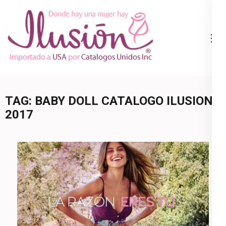
Skip
to
content
Catalogo
Ropa Interior
(Press
Ilusion
por Catalogo |
Enter)
Precios de
Mayoreo | 🇺🇸
TAG:
BABY DOLL CATALOGO ILUSION
800.825.9452
2017