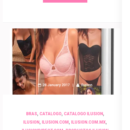
28 January 2017
Ilusion
,
,
,
BRAS
CATALOGO
CATALOGO ILUSION
,
,
,
ILUSION
ILUSION.COM
ILUSION.COM.MX