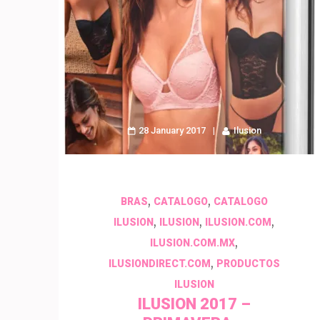
28 January 2017
Ilusion
,
,
BRAS
CATALOGO
CATALOGO
,
,
,
ILUSION
ILUSION
ILUSION.COM
,
ILUSION.COM.MX
,
ILUSIONDIRECT.COM
PRODUCTOS
ILUSION
ILUSION 2017 –