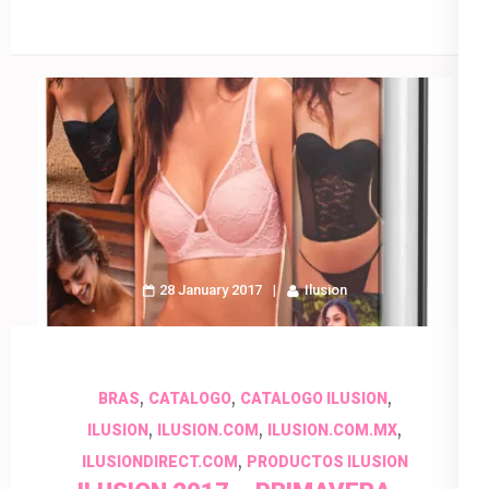
28 January 2017
Ilusion
,
,
,
BRAS
CATALOGO
CATALOGO ILUSION
,
,
,
ILUSION
ILUSION.COM
ILUSION.COM.MX
,
ILUSIONDIRECT.COM
PRODUCTOS ILUSION