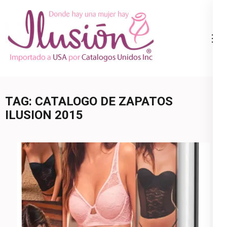
Skip
to
content
Catalogo
Ropa Interior
(Press
Ilusion
por Catalogo |
Enter)
Precios de
Mayoreo | 🇺🇸
TAG:
CATALOGO DE ZAPATOS
800.825.9452
ILUSION 2015