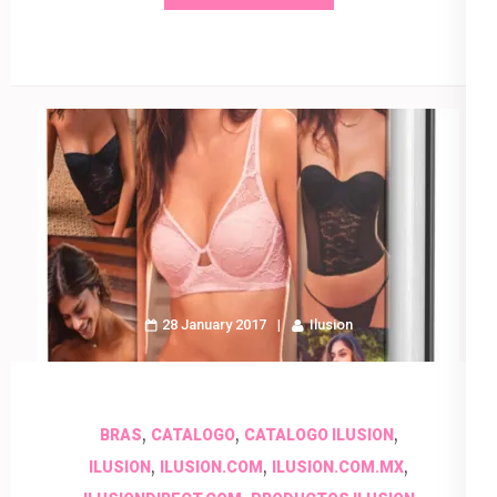
28 January 2017
Ilusion
,
,
,
BRAS
CATALOGO
CATALOGO ILUSION
,
,
,
ILUSION
ILUSION.COM
ILUSION.COM.MX