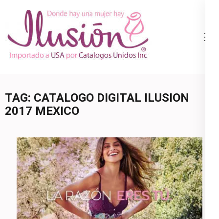
Skip
to
content
Catalogo
Ropa Interior
(Press
Ilusion
por Catalogo |
Enter)
Precios de
Mayoreo | 🇺🇸
TAG:
CATALOGO DIGITAL ILUSION
800.825.9452
2017 MEXICO