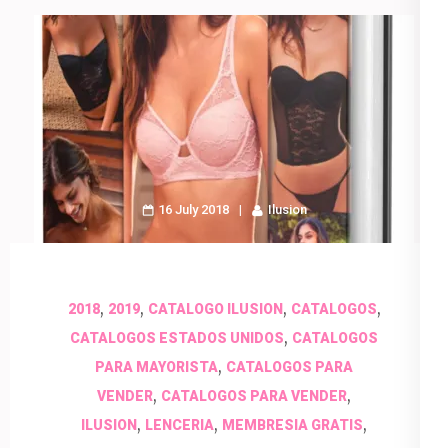
16 July 2018
Ilusion
,
,
,
,
2018
2019
CATALOGO ILUSION
CATALOGOS
,
CATALOGOS ESTADOS UNIDOS
CATALOGOS
,
PARA MAYORISTA
CATALOGOS PARA
,
,
VENDER
CATALOGOS PARA VENDER
,
,
,
ILUSION
LENCERIA
MEMBRESIA GRATIS