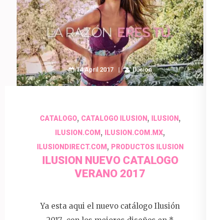
14 April 2017
Ilusion
,
,
,
CATALOGO
CATALOGO ILUSION
ILUSION
,
,
ILUSION.COM
ILUSION.COM.MX
,
ILUSIONDIRECT.COM
PRODUCTOS ILUSION
ILUSION NUEVO CATALOGO
VERANO 2017
Ya esta aqui el nuevo catálogo Ilusión