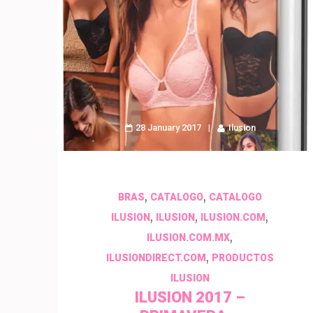
28 January 2017
Ilusion
,
,
BRAS
CATALOGO
CATALOGO
,
,
,
ILUSION
ILUSION
ILUSION.COM
,
ILUSION.COM.MX
,
ILUSIONDIRECT.COM
PRODUCTOS
ILUSION
ILUSION 2017 –