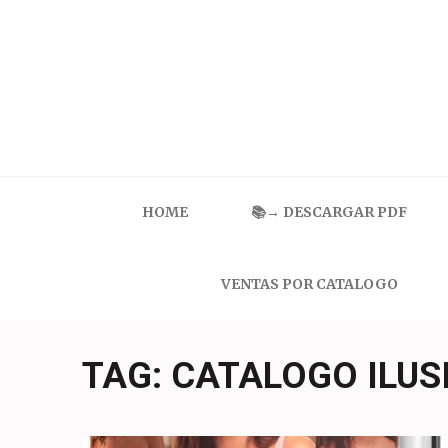
Skip
to
content
(Press
Enter)
Catalogo Ilusion
Ropa Interior por Catalogo | Precios de Mayoreo
HOME
📚→ DESCARGAR PDF
VENTAS POR CATALOGO
TAG:
CATALOGO ILUS