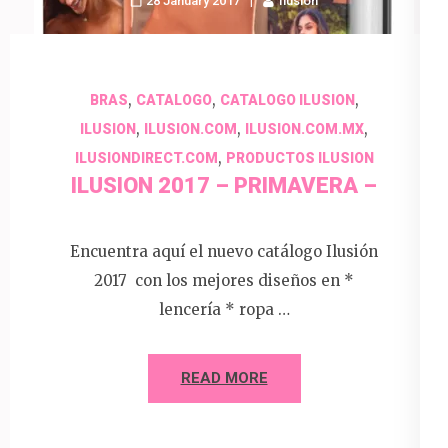
28 January 2017
Ilusion
,
,
,
BRAS
CATALOGO
CATALOGO ILUSION
,
,
,
ILUSION
ILUSION.COM
ILUSION.COM.MX
,
ILUSIONDIRECT.COM
PRODUCTOS ILUSION
ILUSION 2017 – PRIMAVERA –
Encuentra aquí el nuevo catálogo Ilusión
2017 con los mejores diseños en *
lencería * ropa …
READ MORE