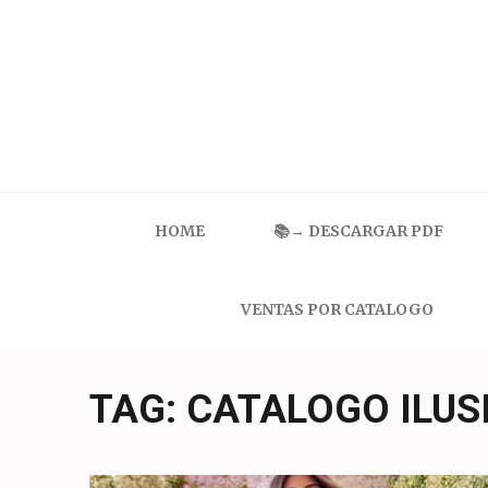
Skip
to
content
(Press
Enter)
Catalogo Ilusion
Ropa Interior por Catalogo | Precios de Mayoreo
HOME
📚→ DESCARGAR PDF
VENTAS POR CATALOGO
TAG:
CATALOGO ILUS