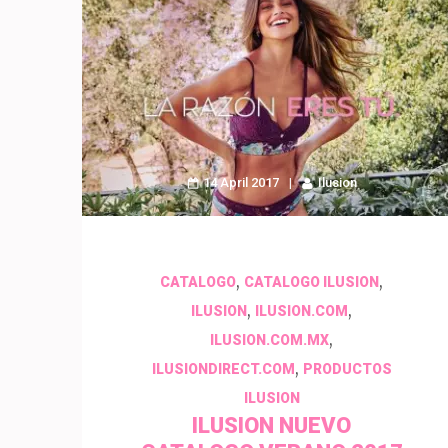
14 April 2017
Ilusion
,
,
CATALOGO
CATALOGO ILUSION
,
,
ILUSION
ILUSION.COM
,
ILUSION.COM.MX
,
ILUSIONDIRECT.COM
PRODUCTOS
ILUSION
ILUSION NUEVO