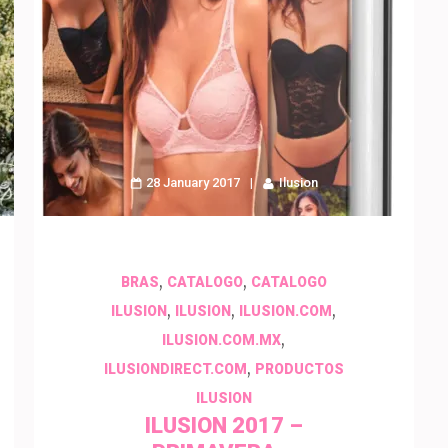
28 January 2017
Ilusion
,
,
BRAS
CATALOGO
CATALOGO
,
,
,
ILUSION
ILUSION
ILUSION.COM
,
ILUSION.COM.MX
,
ILUSIONDIRECT.COM
PRODUCTOS
ILUSION
ILUSION 2017 –