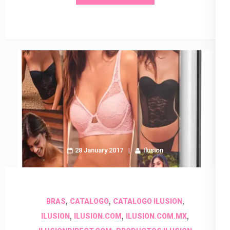
28 January 2017
Ilusion
,
,
,
BRAS
CATALOGO
CATALOGO ILUSION
,
,
,
ILUSION
ILUSION.COM
ILUSION.COM.MX