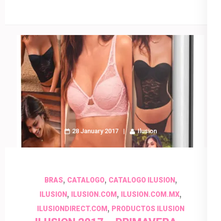
28 January 2017
Ilusion
,
,
,
BRAS
CATALOGO
CATALOGO ILUSION
,
,
,
ILUSION
ILUSION.COM
ILUSION.COM.MX
,
ILUSIONDIRECT.COM
PRODUCTOS ILUSION