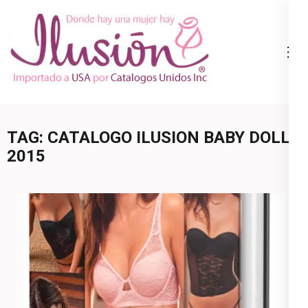
Skip
to
content
Catalogo
Ropa Interior
(Press
Ilusion
por Catalogo |
Enter)
Precios de
Mayoreo | 🇺🇸
TAG:
CATALOGO ILUSION BABY DOLL
800.825.9452
2015