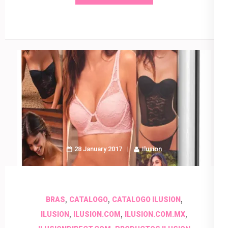
28 January 2017
Ilusion
,
,
,
BRAS
CATALOGO
CATALOGO ILUSION
,
,
,
ILUSION
ILUSION.COM
ILUSION.COM.MX