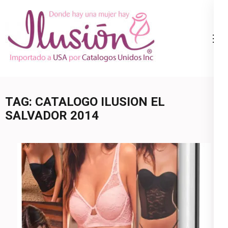
Skip
to
content
Catalogo
Ropa Interior
(Press
Ilusion
por Catalogo |
Enter)
Precios de
Mayoreo | 🇺🇸
TAG:
CATALOGO ILUSION EL
800.825.9452
SALVADOR 2014