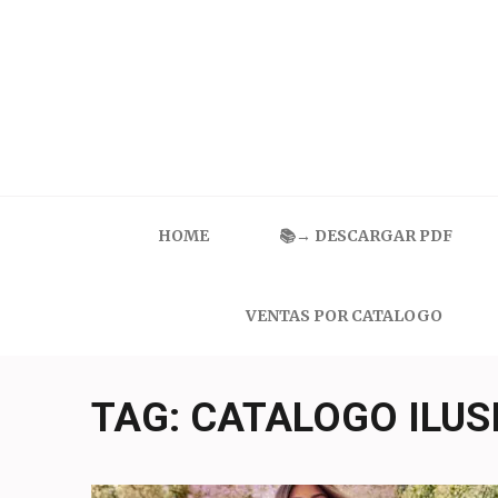
Skip
to
content
(Press
Enter)
Catalogo Ilusion
Ropa Interior por Catalogo | Precios de Mayoreo
HOME
📚→ DESCARGAR PDF
VENTAS POR CATALOGO
TAG:
CATALOGO ILUS