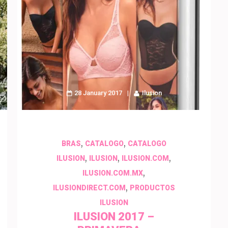
28 January 2017
Ilusion
,
,
BRAS
CATALOGO
CATALOGO
,
,
,
ILUSION
ILUSION
ILUSION.COM
,
ILUSION.COM.MX
,
ILUSIONDIRECT.COM
PRODUCTOS
ILUSION
ILUSION 2017 –