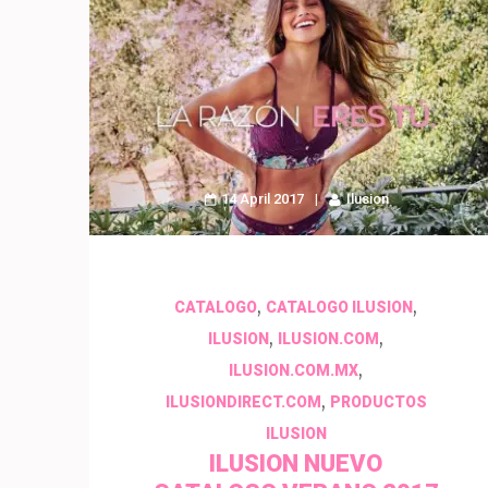
14 April 2017
Ilusion
,
,
CATALOGO
CATALOGO ILUSION
,
,
ILUSION
ILUSION.COM
,
ILUSION.COM.MX
,
ILUSIONDIRECT.COM
PRODUCTOS
ILUSION
ILUSION NUEVO