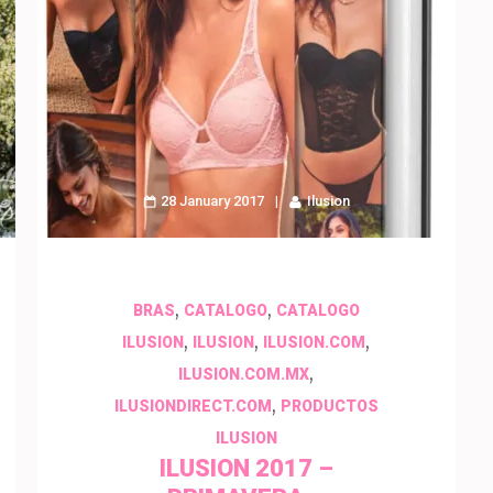
28 January 2017
Ilusion
,
,
BRAS
CATALOGO
CATALOGO
,
,
,
ILUSION
ILUSION
ILUSION.COM
,
ILUSION.COM.MX
,
ILUSIONDIRECT.COM
PRODUCTOS
ILUSION
ILUSION 2017 –