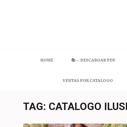
Skip
to
content
(Press
Enter)
Catalogo Ilusion
Ropa Interior por Catalogo | Precios de Mayoreo
HOME
📚→ DESCARGAR PDF
VENTAS POR CATALOGO
TAG:
CATALOGO ILUS