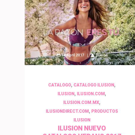
14 April 2017
Ilusion
,
,
CATALOGO
CATALOGO ILUSION
,
,
ILUSION
ILUSION.COM
,
ILUSION.COM.MX
,
ILUSIONDIRECT.COM
PRODUCTOS
ILUSION
ILUSION NUEVO