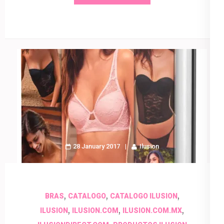
28 January 2017
Ilusion
,
,
,
BRAS
CATALOGO
CATALOGO ILUSION
,
,
,
ILUSION
ILUSION.COM
ILUSION.COM.MX