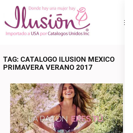
Skip
to
content
Catalogo
Ropa Interior
(Press
Ilusion
por Catalogo |
Enter)
Precios de
Mayoreo | 🇺🇸
TAG:
CATALOGO ILUSION MEXICO
800.825.9452
PRIMAVERA VERANO 2017