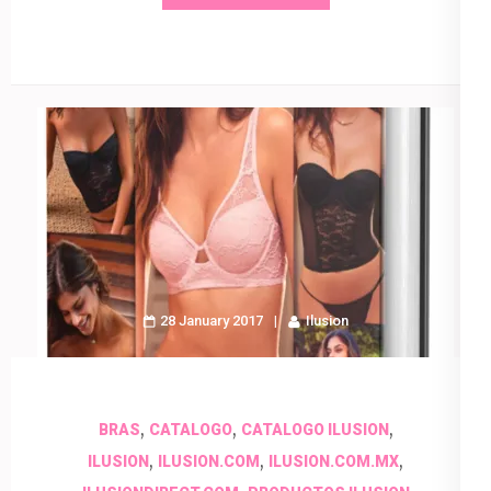
28 January 2017
Ilusion
,
,
,
BRAS
CATALOGO
CATALOGO ILUSION
,
,
,
ILUSION
ILUSION.COM
ILUSION.COM.MX