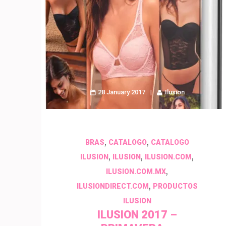
28 January 2017
Ilusion
,
,
BRAS
CATALOGO
CATALOGO
,
,
,
ILUSION
ILUSION
ILUSION.COM
,
ILUSION.COM.MX
,
ILUSIONDIRECT.COM
PRODUCTOS
ILUSION
ILUSION 2017 –