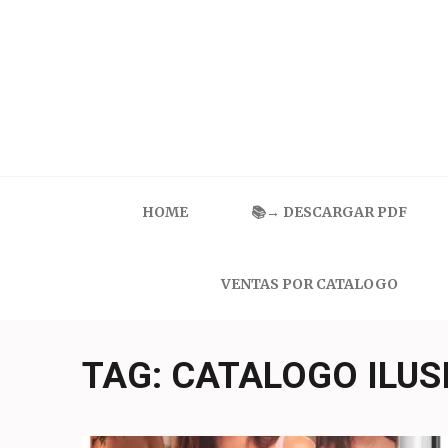
Skip
to
content
(Press
Enter)
Catalogo Ilusion
Ropa Interior por Catalogo | Precios de Mayoreo
HOME
📚→ DESCARGAR PDF
VENTAS POR CATALOGO
TAG:
CATALOGO ILUS