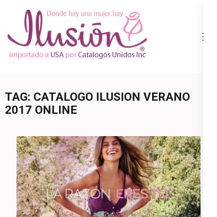
Skip
to
content
Catalogo
Ropa Interior
(Press
Ilusion
por Catalogo |
Enter)
Precios de
Mayoreo | 🇺🇸
TAG:
CATALOGO ILUSION VERANO
800.825.9452
2017 ONLINE