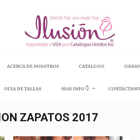
 | 🇺🇸 800.825.9452
ACERCA DE NOSOTROS
CATALOGO
GANAN
GUIA DE TALLAS
MAS INFO 👇
CONTÁCTANO
ION ZAPATOS 2017