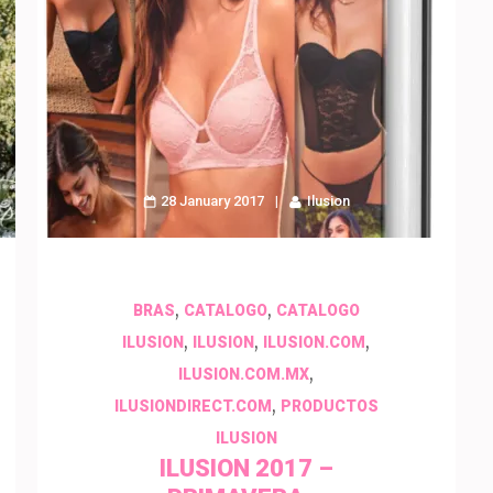
28 January 2017
Ilusion
,
,
BRAS
CATALOGO
CATALOGO
,
,
,
ILUSION
ILUSION
ILUSION.COM
,
ILUSION.COM.MX
,
ILUSIONDIRECT.COM
PRODUCTOS
ILUSION
ILUSION 2017 –