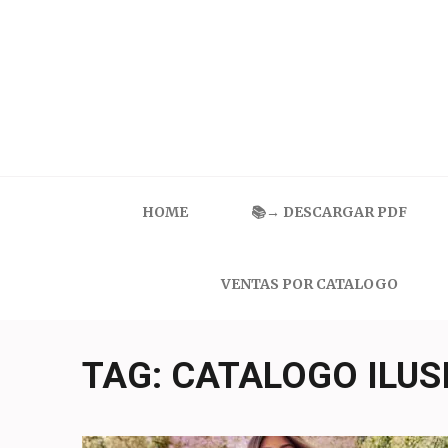
Skip
to
content
(Press
Enter)
Catalogo Ilusion
Ropa Interior por Catalogo | Precios de Mayoreo
HOME
📚→ DESCARGAR PDF
VENTAS POR CATALOGO
TAG:
CATALOGO ILUS