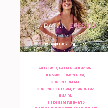
14 April 2017
Ilusion
,
,
CATALOGO
CATALOGO ILUSION
,
,
ILUSION
ILUSION.COM
,
ILUSION.COM.MX
,
ILUSIONDIRECT.COM
PRODUCTOS
ILUSION
ILUSION NUEVO