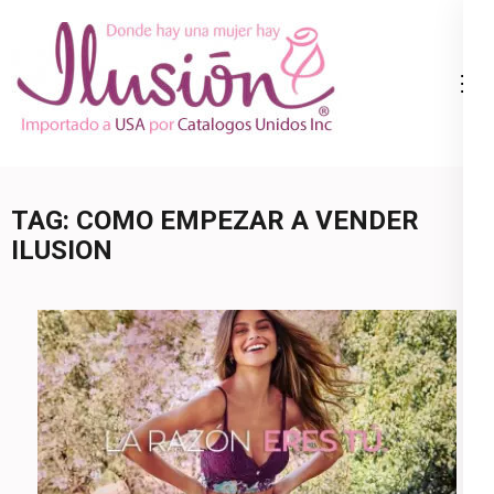
Skip
to
content
Catalogo
Ropa Interior
(Press
Ilusion
por Catalogo |
Enter)
Precios de
Mayoreo | 🇺🇸
TAG:
COMO EMPEZAR A VENDER
800.825.9452
ILUSION