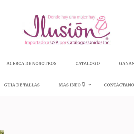
 | 🇺🇸 800.825.9452
ACERCA DE NOSOTROS
CATALOGO
GANAN
GUIA DE TALLAS
MAS INFO 👇
CONTÁCTANO