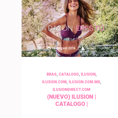
18 August 2016
Ilusion
,
,
,
BRAS
CATALOGO
ILUSION
,
,
ILUSION.COM
ILUSION.COM.MX
ILUSIONDIRECT.COM
(NUEVO) ILUSION |
CATALOGO |