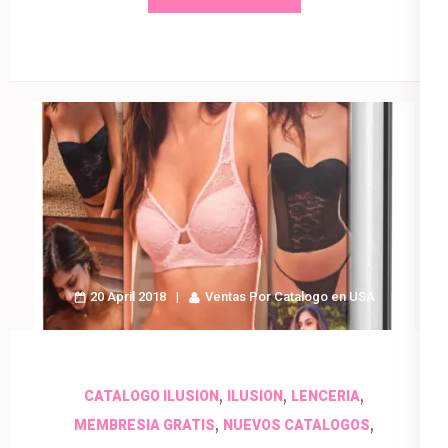
20 April 2018
Ventas Por Catalogo en USA
,
,
,
CATALOGO ILUSION
ILUSION
LENCERIA
,
,
MEMBRESIA GRATIS
NUEVOS CATALOGOS