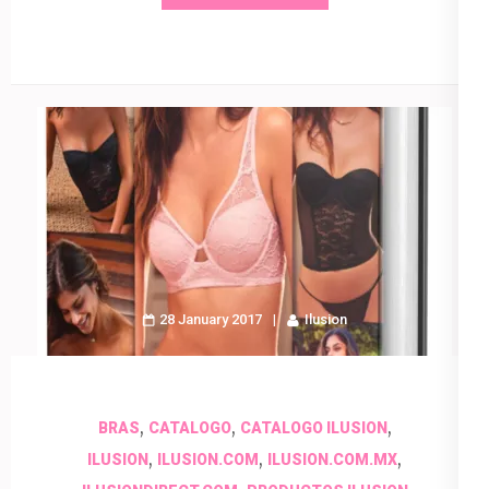
28 January 2017
Ilusion
,
,
,
BRAS
CATALOGO
CATALOGO ILUSION
,
,
,
ILUSION
ILUSION.COM
ILUSION.COM.MX