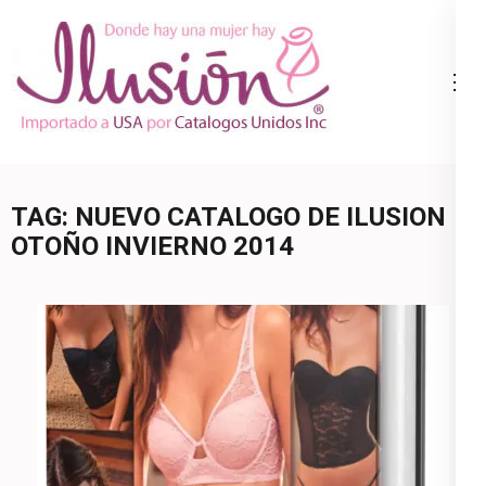
Skip
to
content
Catalogo
Ropa Interior
(Press
Ilusion
por Catalogo |
Enter)
Precios de
Mayoreo | 🇺🇸
TAG:
NUEVO CATALOGO DE ILUSION
800.825.9452
OTOÑO INVIERNO 2014