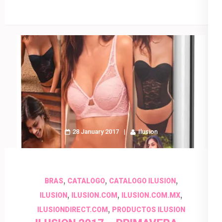
28 January 2017
Ilusion
,
,
,
BRAS
CATALOGO
CATALOGO ILUSION
,
,
,
ILUSION
ILUSION.COM
ILUSION.COM.MX
,
ILUSIONDIRECT.COM
PRODUCTOS ILUSION