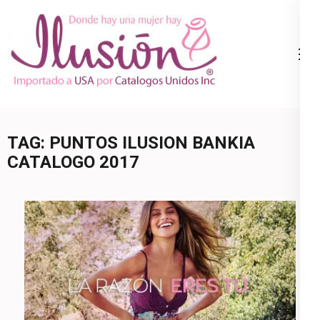
Skip
to
content
Catalogo
Ropa Interior
(Press
Ilusion
por Catalogo |
Enter)
Precios de
Mayoreo | 🇺🇸
TAG:
PUNTOS ILUSION BANKIA
800.825.9452
CATALOGO 2017