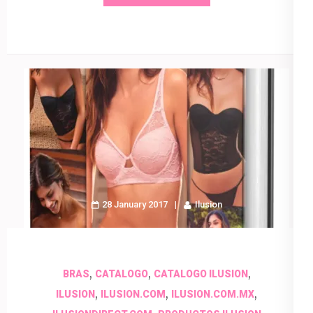
28 January 2017
Ilusion
,
,
,
BRAS
CATALOGO
CATALOGO ILUSION
,
,
,
ILUSION
ILUSION.COM
ILUSION.COM.MX