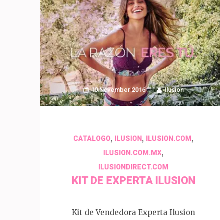
10 November 2016
Ilusion
,
,
,
CATALOGO
ILUSION
ILUSION.COM
,
ILUSION.COM.MX
ILUSIONDIRECT.COM
KIT DE EXPERTA ILUSION
Kit de Vendedora Experta Ilusion