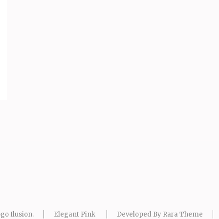
go Ilusion
.
Elegant Pink
Developed By
Rara Theme