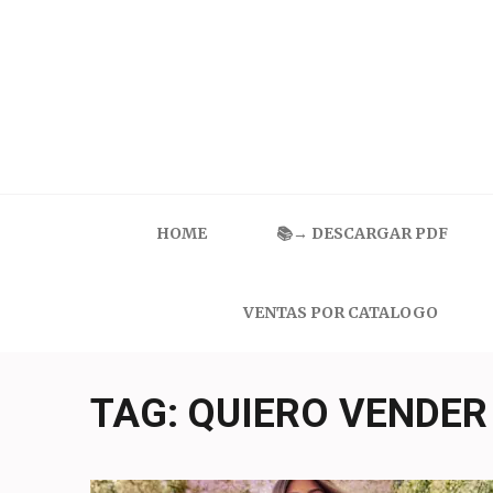
Skip
to
content
(Press
Enter)
Catalogo Ilusion
Ropa Interior por Catalogo | Precios de Mayoreo
HOME
📚→ DESCARGAR PDF
VENTAS POR CATALOGO
TAG:
QUIERO VENDER 