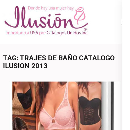
Skip
to
content
Catalogo
Ropa Interior
(Press
Ilusion
por Catalogo |
Enter)
Precios de
Mayoreo | 🇺🇸
TAG:
TRAJES DE BAÑO CATALOGO
800.825.9452
ILUSION 2013