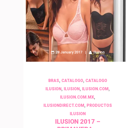
28 January 2017
Ilusion
,
,
BRAS
CATALOGO
CATALOGO
,
,
,
ILUSION
ILUSION
ILUSION.COM
,
ILUSION.COM.MX
,
ILUSIONDIRECT.COM
PRODUCTOS
ILUSION
ILUSION 2017 –