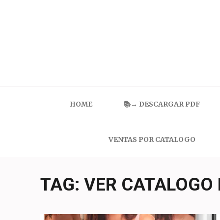
Skip
to
content
(Press
Enter)
Catalogo Ilusion
Ropa Interior por Catalogo | Precios de Mayoreo
HOME
📚→ DESCARGAR PDF
VENTAS POR CATALOGO
TAG:
VER CATALOGO 