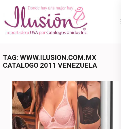
Skip
to
content
Catalogo
Ropa Interior
(Press
Ilusion
por Catalogo |
Enter)
Precios de
Mayoreo | 🇺🇸
TAG:
WWW.ILUSION.COM.MX
800.825.9452
CATALOGO 2011 VENEZUELA